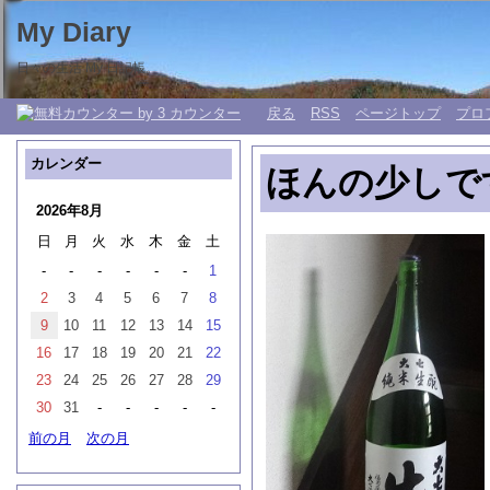
My Diary
日々の生活 My 日記帳。
戻る
RSS
ページトップ
プロ
カレンダー
ほんの少しで
2026年8月
日
月
火
水
木
金
土
-
-
-
-
-
-
1
2
3
4
5
6
7
8
9
10
11
12
13
14
15
16
17
18
19
20
21
22
23
24
25
26
27
28
29
30
31
-
-
-
-
-
前の月
次の月