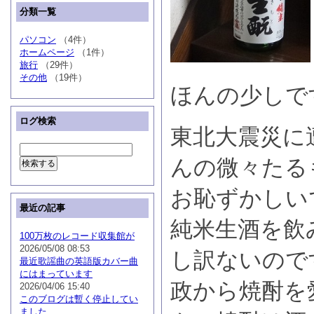
分類一覧
パソコン
（4件）
ホームページ
（1件）
旅行
（29件）
その他
（19件）
ほんの少しで
ログ検索
東北大震災に
んの微々たる
お恥ずかしい
最近の記事
純米生酒を飲
100万枚のレコード収集館が
2026/05/08 08:53
し訳ないので
最近歌謡曲の英語版カバー曲
にはまっています
政から焼酎を
2026/04/06 15:40
このブログは暫く停止してい
ました