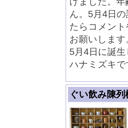
げました。年
ん。5月4日
たらコメント
お願いします
5月4日に誕
ハナミズキで
ぐい飲み陳列