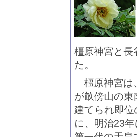
橿原神宮と長
た。
橿原神宮は
が畝傍山の東
建てられ即位
に、明治23
第一代の天皇