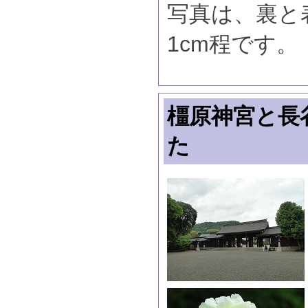
写真は、裏と
1cm程です。
橿原神宮と長
た