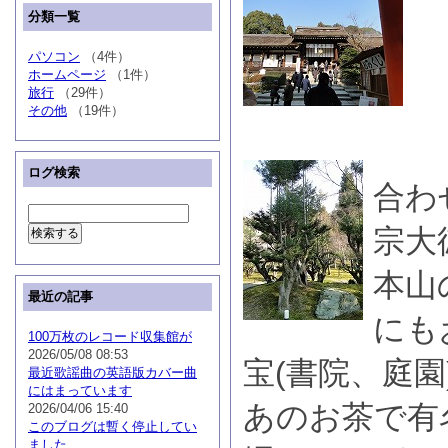
分類一覧
パソコン
（4件）
ホームページ
（1件）
旅行
（29件）
その他
（19件）
ログ検索
合わ
宗大
本山
最近の記事
にも
100万枚のレコード収集館が
2026/05/08 08:53
宝(書院、庭園
最近歌謡曲の英語版カバー曲
にはまっています
あのお茶で有
2026/04/06 15:40
このブログは暫く停止してい
ました