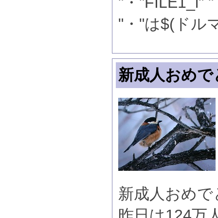
"・"FILE1_l"
"・"は$(ド
新成人おめで
新成人おめで
昨日は124