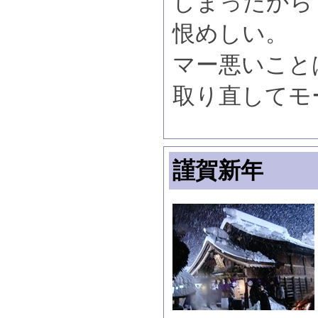
しまったから
恨めしい。
マー悪いこと
取り直してモ
謹賀新年