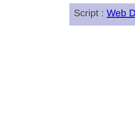
Script :
Web Di