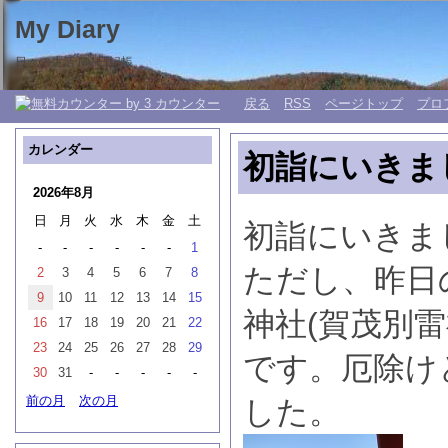
My Diary
日々の生活 My 日記帳。
戻る
RSS
ページトップ
プロ
カレンダー
初詣にいきま
2026年8月
日
月
火
水
木
金
土
初詣にいきま
-
-
-
-
-
-
1
ただし、昨日
2
3
4
5
6
7
8
9
10
11
12
13
14
15
神社(賀茂別
16
17
18
19
20
21
22
23
24
25
26
27
28
29
です。厄除け
30
31
-
-
-
-
-
前の月
次の月
した。