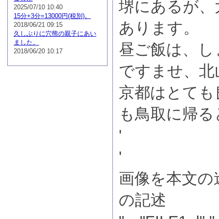
堺にあるが、
2025/07/10 10:40
15分+3分=13000円(税別)。
あります。
2018/06/21 09:15
久しぶりに穴熊の親子にあい
ました。
昼ご飯は、し
2018/06/20 10:17
ですませ、北
京都はとても
も鳥取に帰る
'
'
画像を本文の
の記述