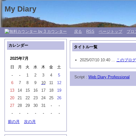
My Diary
日々の生活 My 日記帳。
戻る
RSS
ページトップ
プロ
カレンダー
タイトル一覧
2025年7月
2025/07/10 10:40 ...
このブログ
日
月
火
水
木
金
土
-
-
1
2
3
4
5
Script :
Web Diary Professional
6
7
8
9
10
11
12
13
14
15
16
17
18
19
20
21
22
23
24
25
26
27
28
29
30
31
-
-
-
-
-
-
-
-
-
前の月
次の月