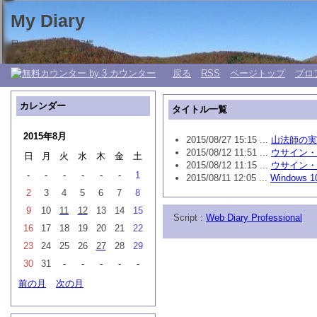
My Diary
日々の生活 My 日記帳。
戻る
RSS
ページトップ
プロ
カレンダー
タイトル一覧
2015年8月
2015/08/27 15:15 ...
山法師の実
2015/08/12 11:51 ...
ウサイン・
日
月
火
水
木
金
土
2015/08/12 11:15 ...
ウサイン・
-
-
-
-
-
-
1
2015/08/11 12:05 ...
Window
2
3
4
5
6
7
8
9
10
11
12
13
14
15
Script :
Web Diary Professional
16
17
18
19
20
21
22
23
24
25
26
27
28
29
30
31
-
-
-
-
-
前の月
次の月