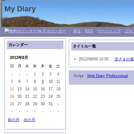
My Diary
日々の生活 My 日記帳。
戻る
RSS
ページトップ
プロ
カレンダー
タイトル一覧
2012年8月
2012/08/09 10:55 ...
淀さまの墓
日
月
火
水
木
金
土
-
-
-
1
2
3
4
Script :
Web Diary Professional
5
6
7
8
9
10
11
12
13
14
15
16
17
18
19
20
21
22
23
24
25
26
27
28
29
30
31
-
-
-
-
-
-
-
-
前の月
次の月