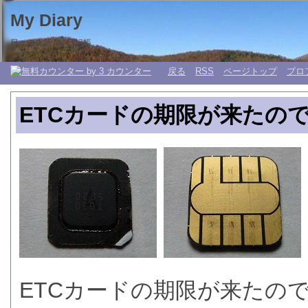
My Diary
日々の生活 My 日記帳。
戻る
RSS
ページトップ
プロ
ETCカードの期限が来たの
ETCカードの期限が来たの