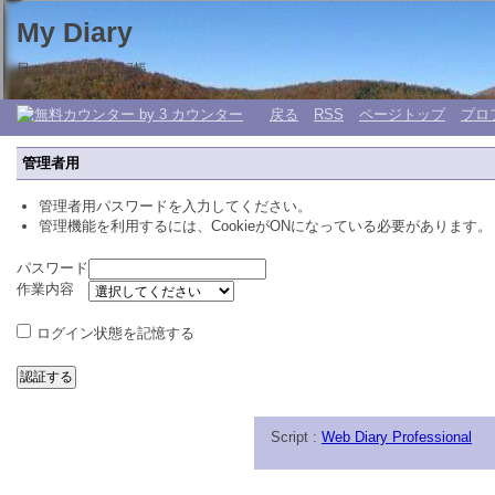
My Diary
日々の生活 My 日記帳。
戻る
RSS
ページトップ
プロ
管理者用
管理者用パスワードを入力してください。
管理機能を利用するには、CookieがONになっている必要があります。
パスワード
作業内容
ログイン状態を記憶する
Script :
Web Diary Professional