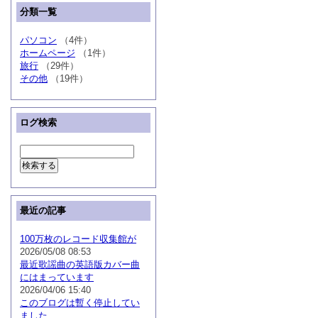
分類一覧
パソコン
（4件）
ホームページ
（1件）
旅行
（29件）
その他
（19件）
ログ検索
最近の記事
100万枚のレコード収集館が
2026/05/08 08:53
最近歌謡曲の英語版カバー曲
にはまっています
2026/04/06 15:40
このブログは暫く停止してい
ました