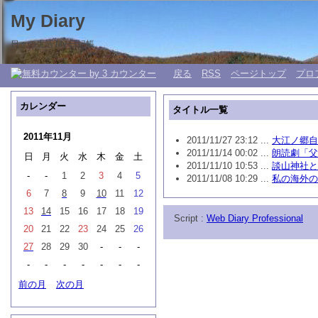
My Diary
日々の生活 My 日記帳。
戻る
RSS
ページトップ
プロ
カレンダー
タイトル一覧
2011年11月
2011/11/27 23:12 ...
大江ノ郷自
2011/11/14 00:02 ...
朗読劇「父
日
月
火
水
木
金
土
2011/11/10 10:53 ...
談山神社と
-
-
1
2
3
4
5
2011/11/08 10:29 ...
私の海外の
6
7
8
9
10
11
12
13
14
15
16
17
18
19
Script :
Web Diary Professional
20
21
22
23
24
25
26
27
28
29
30
-
-
-
-
-
-
-
-
-
-
前の月
次の月