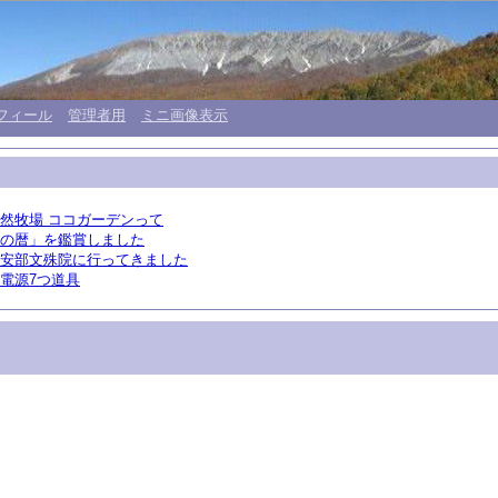
フィール
管理者用
ミニ画像表示
然牧場 ココガーデンって
の暦」を鑑賞しました
安部文殊院に行ってきました
電源7つ道具