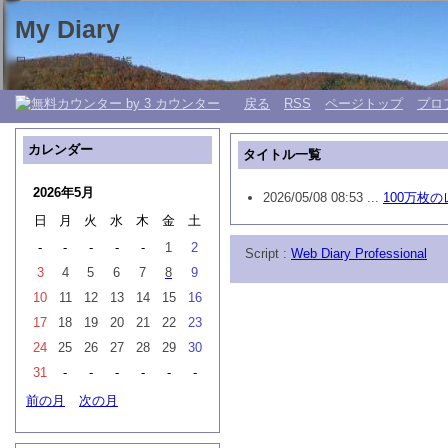
My Diary
日々の生活 My 日記帳。
戻る
RSS
ページトップ
プロ
カレンダー
タイトル一覧
2026年5月
2026/05/08 08:53 ...
100万枚
日
月
火
水
木
金
土
-
-
-
-
-
1
2
Script :
Web Diary Professional
3
4
5
6
7
8
9
10
11
12
13
14
15
16
17
18
19
20
21
22
23
24
25
26
27
28
29
30
31
-
-
-
-
-
-
前の月
次の月