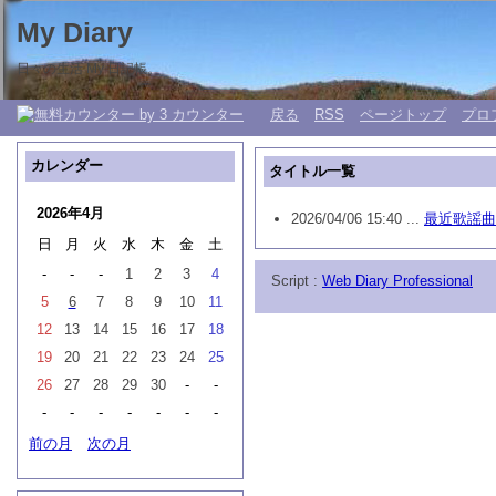
My Diary
日々の生活 My 日記帳。
戻る
RSS
ページトップ
プロ
カレンダー
タイトル一覧
2026年4月
2026/04/06 15:40 ...
最近歌謡曲
日
月
火
水
木
金
土
-
-
-
1
2
3
4
Script :
Web Diary Professional
5
6
7
8
9
10
11
12
13
14
15
16
17
18
19
20
21
22
23
24
25
26
27
28
29
30
-
-
-
-
-
-
-
-
-
前の月
次の月