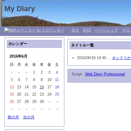
My Diary
日々の生活 My 日記帳。
戻る
RSS
ページトップ
プロ
カレンダー
タイトル一覧
2016年6月
2016/06/16 14:46 ...
オシドリか
日
月
火
水
木
金
土
-
-
-
1
2
3
4
Script :
Web Diary Professional
5
6
7
8
9
10
11
12
13
14
15
16
17
18
19
20
21
22
23
24
25
26
27
28
29
30
-
-
-
-
-
-
-
-
-
前の月
次の月