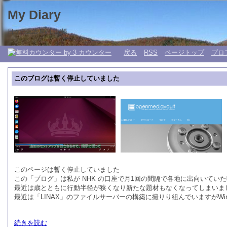
My Diary
日々の生活 My 日記帳。
戻る
RSS
ページトップ
プロ
このブログは暫く停止していました
このページは暫く停止していました
この「ブログ」は私が NHK の口座で月1回の間隔で各地に出向いて
最近は歳とともに行動半径が狭くなり新たな題材もなくなってしまいま
最近は「LINAX」のファイルサーバーの構築に撮りり組んでいますがWin
続きを読む