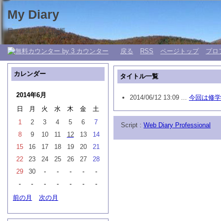
My Diary
日々の生活 My 日記帳。
戻る
RSS
ページトップ
プロ
カレンダー
タイトル一覧
2014年6月
2014/06/12 13:09 ...
今回は修学
日
月
火
水
木
金
土
1
2
3
4
5
6
7
Script :
Web Diary Professional
8
9
10
11
12
13
14
15
16
17
18
19
20
21
22
23
24
25
26
27
28
29
30
-
-
-
-
-
-
-
-
-
-
-
-
前の月
次の月