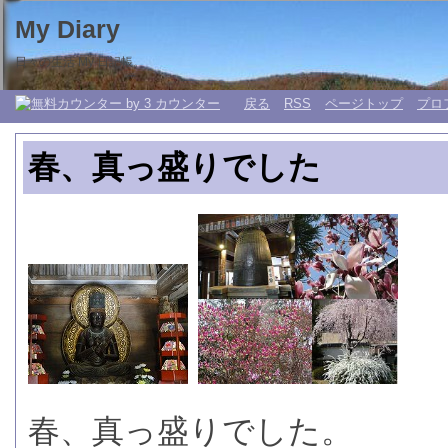
My Diary
日々の生活 My 日記帳。
戻る
RSS
ページトップ
プロ
春、真っ盛りでした
春、真っ盛りでした。