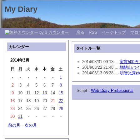
My Diary
日々の生活 My 日記帳。
戻る
RSS
ページトップ
プロ
カレンダー
タイトル一覧
2014年3月
2014/03/31 09:13 ...
実質500
2014/03/22 21:48 ...
駟馳山バイ
日
月
火
水
木
金
土
2014/03/13 08:38 ...
明智光秀ゆ
-
-
-
-
-
-
1
2
3
4
5
6
7
8
Script :
Web Diary Professional
9
10
11
12
13
14
15
16
17
18
19
20
21
22
23
24
25
26
27
28
29
30
31
-
-
-
-
-
前の月
次の月