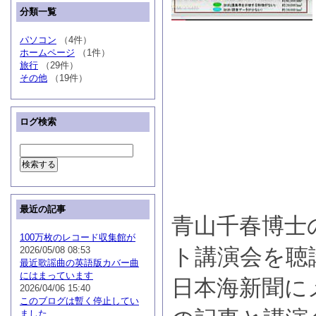
分類一覧
パソコン
（4件）
ホームページ
（1件）
旅行
（29件）
その他
（19件）
ログ検索
最近の記事
青山千春博士
100万枚のレコード収集館が
ト講演会を聴
2026/05/08 08:53
最近歌謡曲の英語版カバー曲
にはまっています
日本海新聞に
2026/04/06 15:40
このブログは暫く停止してい
ました