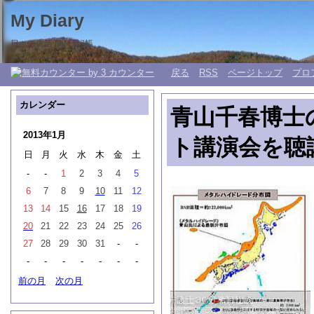
My Diary
日々の生活 My 日記帳。
戻る
RSS
ページトップ
プロ
カレンダー
青山千春博士
2013年1月
ト講演会を聴
日
月
火
水
木
金
土
-
-
1
2
3
4
5
6
7
8
9
10
11
12
13
14
15
16
17
18
19
20
21
22
23
24
25
26
27
28
29
30
31
-
-
-
-
-
-
-
-
-
前の月
次の月