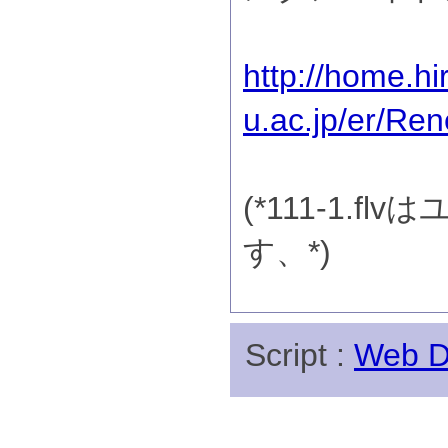
http://home.hi
u.ac.jp/er/Re
(*111-1.
す、*)
Script :
Web Di