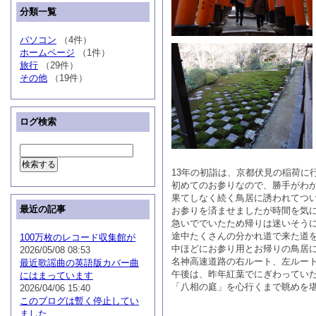
分類一覧
パソコン
（4件）
ホームページ
（1件）
旅行
（29件）
その他
（19件）
ログ検索
13年の初詣は、京都伏見の稲荷に
初めてのお参りなので、勝手がわ
果てしなく続く鳥居に誘われてつ
最近の記事
お参りを済ませましたが時間を気
急いででいたため帰りは迷いそう
途中たくさんの分かれ道で来た道
100万枚のレコード収集館が
中ほどにお参り用とお帰りの鳥居
2026/05/08 08:53
名神高速道路の右ルート、左ルー
最近歌謡曲の英語版カバー曲
午後は、昨年紅葉でにぎわってい
にはまっています
「八相の庭」を心行くまで眺めを
2026/04/06 15:40
このブログは暫く停止してい
ました