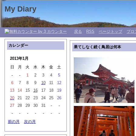
My Diary
日々の生活 My 日記帳。
戻る
RSS
ページトップ
プロ
カレンダー
果てしなく続く鳥居は何本
2013年1月
日
月
火
水
木
金
土
-
-
1
2
3
4
5
6
7
8
9
10
11
12
13
14
15
16
17
18
19
20
21
22
23
24
25
26
27
28
29
30
31
-
-
-
-
-
-
-
-
-
前の月
次の月