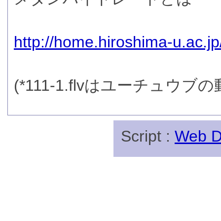
http://home.hiroshima-u.ac.j
(*111-1.flvはユーチュウブ
Script :
Web Di