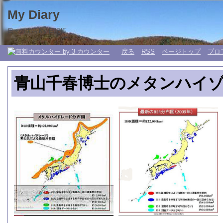
My Diary
日々の生活 My 日記帳。
戻る
RSS
ページトップ
プロ
青山千春博士のメタンハイ