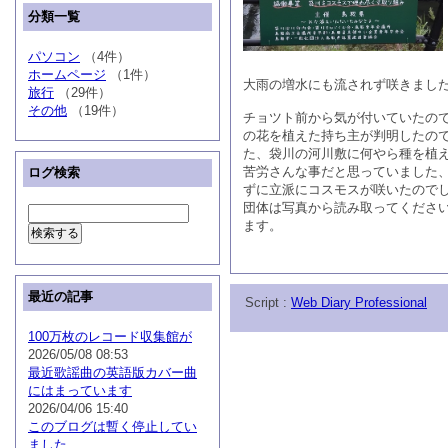
分類一覧
パソコン
（4件）
ホームページ
（1件）
大雨の増水にも流されず咲きまし
旅行
（29件）
その他
（19件）
チョツト前から気が付いていたの
の花を植えた持ち主が判明したの
た、袋川の河川敷に何やら種を植
苦労さんな事だと思っていました
ログ検索
ずに立派にコスモスが咲いたので
団体は写真から読み取ってくださ
ます。
最近の記事
Script :
Web Diary Professional
100万枚のレコード収集館が
2026/05/08 08:53
最近歌謡曲の英語版カバー曲
にはまっています
2026/04/06 15:40
このブログは暫く停止してい
ました