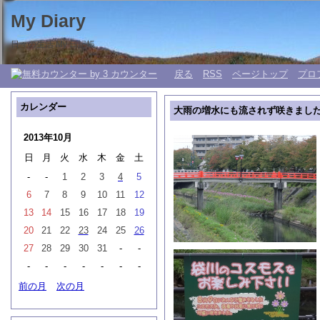
My Diary
日々の生活 My 日記帳。
戻る
RSS
ページトップ
プロ
カレンダー
大雨の増水にも流されず咲きまし
2013年10月
日
月
火
水
木
金
土
-
-
1
2
3
4
5
6
7
8
9
10
11
12
13
14
15
16
17
18
19
20
21
22
23
24
25
26
27
28
29
30
31
-
-
-
-
-
-
-
-
-
前の月
次の月