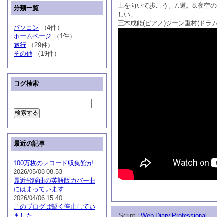
上を向いて歩こう。7.道。8.夜空
分類一覧
しい。
三木成能(ピアノ)ジーン重村(ドラム
パソコン
（4件）
ホームページ
（1件）
旅行
（29件）
その他
（19件）
ログ検索
最近の記事
100万枚のレコード収集館が
2026/05/08 08:53
最近歌謡曲の英語版カバー曲
にはまっています
2026/04/06 15:40
このブログは暫く停止してい
ました
Script :
Web Diary Professional