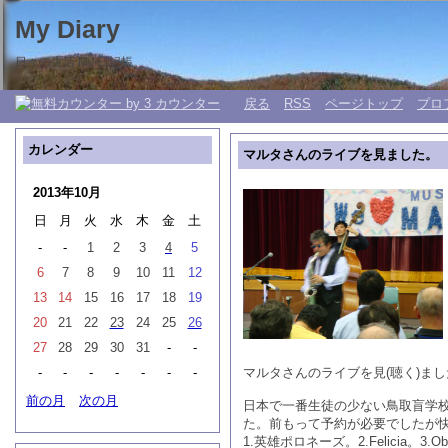
My Diary
日々の生活 My 日記帳。
戻る
RSS
ページトップ
プロ
カレンダー
マルタさんのライブを見ました。
2013年10月
日
月
火
水
木
金
土
-
-
1
2
3
4
5
6
7
8
9
10
11
12
13
14
15
16
17
18
19
20
21
22
23
24
25
26
27
28
29
30
31
-
-
-
-
-
-
-
-
-
マルタさんのライブを見(聴く)まし
前の月
次の月
日本で一番生徒の少ない鳥取盲学
た。前もって予約が必要でしたが
1.英雄ポロネーズ。2.Felicia。3.Obs