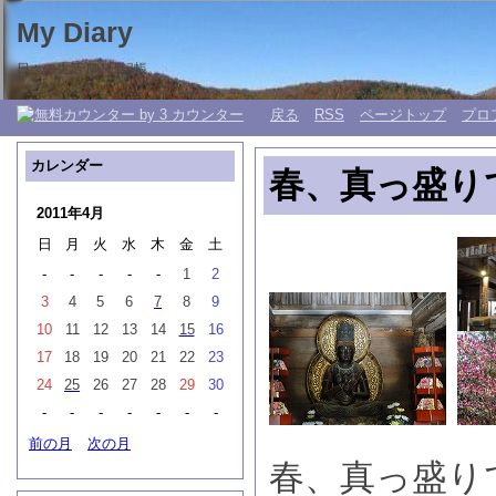
My Diary
日々の生活 My 日記帳。
戻る
RSS
ページトップ
プロ
カレンダー
春、真っ盛り
2011年4月
日
月
火
水
木
金
土
-
-
-
-
-
1
2
3
4
5
6
7
8
9
10
11
12
13
14
15
16
17
18
19
20
21
22
23
24
25
26
27
28
29
30
-
-
-
-
-
-
-
前の月
次の月
春、真っ盛り