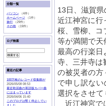
分類一覧
13日、滋賀
パソコン
（4件）
ホームページ
（1件）
近江神宮に行
旅行
（29件）
その他
（19件）
桜、雪柳、コ
等が満開で天
ログ検索
最高の行楽日
寺、三井寺は
の被災者の方
最近の記事
100万枚のレコード収集館が
で申し訳ない
2026/05/08 08:53
最近歌謡曲の英語版カバー曲
選択をさせて
にはまっています
2026/04/06 15:40
このブログは暫く停止してい
近江神宮で
ました