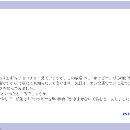
あります)をチョコチョコ見ていますが、この放送中に「ホッピー」成る物が
場ですから)で尋ねても知らないと言います、先日イーオン北店でついに見つ
クを飲んでみました。
水といったところでしょうか。
やして、焼酎は1でホッピーを5の割合でかきまぜないで呑むと、ありました
201
た