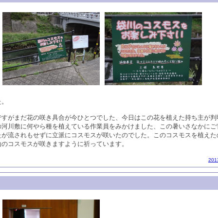
た。
ですがまだ花の咲き具合が今ひとつでした、今日はこの花を植えた持ち主が判
の河川敷に何やら種を植えている作業員をみかけました、この暑いさなかにご
たが流されもせずに立派にコスモスが咲いたのでした。このコスモスを植えた
山のコスモスが咲きますように祈っています。
20