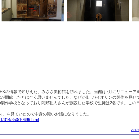
HKの情報で知りえた、みささ美術館を訪れました。当館は7月にリニューア
が開館したとは全く思いませんでした、なぜか!!、バイオリンの製作を見せ
の製作学校となっており岡野壮人さんが創設した学校で生徒は2名です。この
ス」を見ていたので中身の濃いお話になりました。
361/314/350/10696.html
201