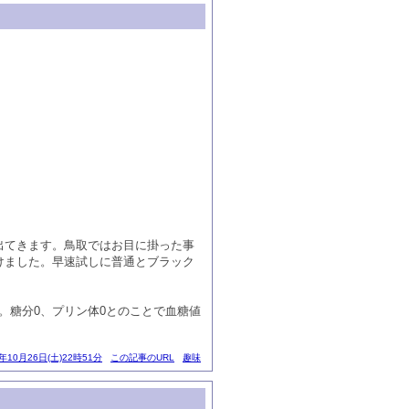
出てきます。鳥取ではお目に掛った事
けました。早速試しに普通とブラック
。糖分0、プリン体0とのことで血糖値
3年10月26日(土)22時51分
この記事のURL
趣味