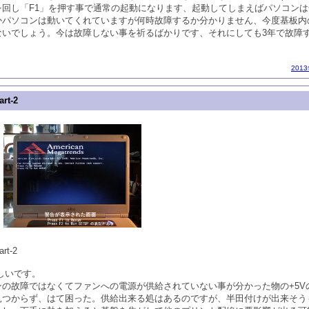
を回し「F1」を押す事で通常の起動になります、起動してしまえばパソコン
かパソコンは動いてくれていますが何時故障するか分かりません、今度基板内
ないでしょう。今は故障しない事を祈るばかりです、それにしても3年で故障
201
t-2
t-2
れしいです。
の故障ではなくてファンへの電源が供給されていない事が分かった物の+5V
見つからず、はて困った。供給出来る処はあるのですが、半田付けが出来そう