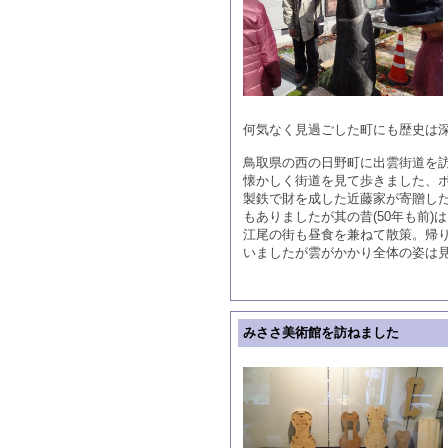
何気なく見過ごした町にも歴史は
鳥取県の西の日野町に出雲街道を
懐かしく街道を見て歩きました、
製鉄で財を成した近藤家が寄贈し
もありましたが其の昔(50年も前
江尾の街も昼食を兼ねて散策。帰
いましたが雲がかかり全体の姿は
みささ美術館を訪ねました