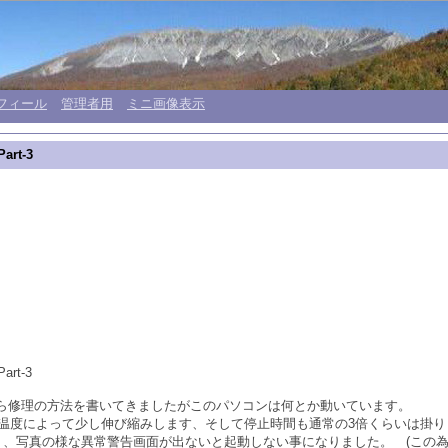
フィール
管理者用
ミニ画像表示
rt-3
t-3
ンの故障から修理の方法を書いてきましたがこのパソコンは何とか動いています。
温度によって少し伸び縮みします、そして停止時間も通常の3倍くらいは掛り
く、写真の様な異常警告画面が出ないと起動しない事になりました。 (この