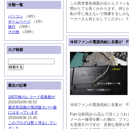
この異常警告画面が出たらファン
分類一覧
間がとても長くかかります。何と
私の手に負えないで廃棄するしか
パソコン
（4件）
ーカーさん何とかしてください。!!
ホームページ
（1件）
旅行
（29件）
その他
（19件）
冷却ファンの電源供給に名案が Par
ログ検索
最近の記事
100万枚のレコード収集館が
2026/05/08 08:53
冷却ファンの電源供給に名案が Par
最近歌謡曲の英語版カバー曲
にはまっています
Part-1(前回)から読んで頂くとう
2026/04/06 15:40
メーカー修理を断った物の、ファン
このブログは暫く停止してい
を見渡すのですが、安易な場所が
ました