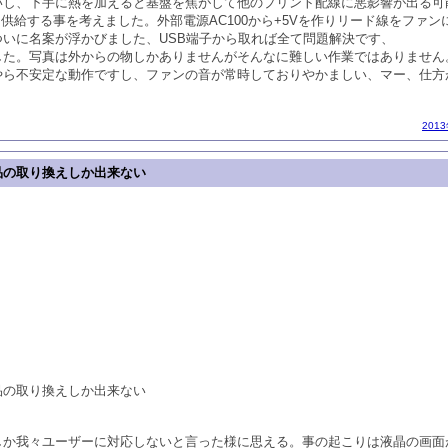
いし、下手に熱を加えると基盤を焦がして他のプリント配線に悪影響が出る可
を供給する事を考えました。外部電源AC100から+5Vを作りリード線をファ
いに名案が浮かびました、USB端子から取れば全て問題解決です、
した。写真は外からの物しかありませんがそんなに難しい作業ではありません
やら不安定な動作ですし、ファンの音が常時しておりやかましい、マー、仕方
201
品の取り換えしか出来ない
品の取り換えしか出来ない
しか我々ユーザーに対応しないと言った様に思える。事の起こりは液晶の画面