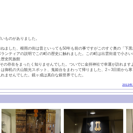
深いものがありました。
訪ねました、根雨の街は昔といっても50年も前の事ですがこのすぐ奥の「下
ボランティアの説明でこの町の歴史に触れました。この町は出雲街道で小さい
た歴史民族館
)はその存在をまったく知りませんでした。ついでに金持神社で幸運が訪れま
りは御机の大山観光スポット、鬼姫台をまわって帰りました、2～3日前から
見れませんでした。鏡ヶ成は真白な銀世界でした。
2013年