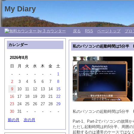
My Diary
日々の生活 My 日記帳。
戻る
RSS
ページトップ
プロ
カレンダー
私のパソコンの起動時間は5分半 Pa
2026年8月
日
月
火
水
木
金
土
-
-
-
-
-
-
1
2
3
4
5
6
7
8
9
10
11
12
13
14
15
16
17
18
19
20
21
22
23
24
25
26
27
28
29
30
31
-
-
-
-
-
私のパソコンの起動時間は5分半 Par
前の月
次の月
Part-1、Part-2でパソコ
ただし起動時間は約5分半、周囲の
起動するのは通常のケースではな