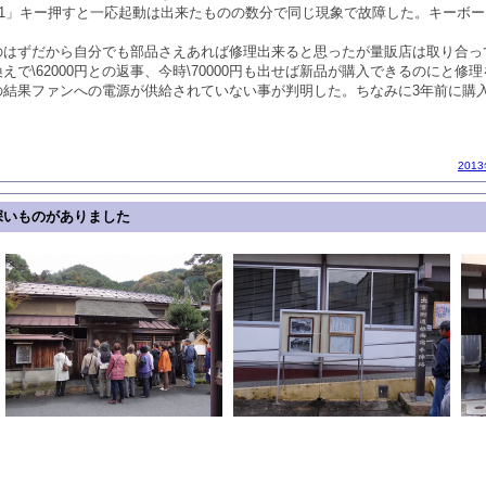
F1」キー押すと一応起動は出来たものの数分で同じ現象で故障した。キーボ
のはずだから自分でも部品さえあれば修理出来ると思ったが量販店は取り合っ
で\62000円との返事、今時\70000円も出せば新品が購入できるのにと修
結果ファンへの電源が供給されていない事が判明した。ちなみに3年前に購入した
201
深いものがありました