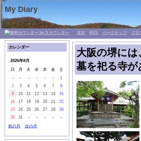
My Diary
日々の生活 My 日記帳。
戻る
RSS
ページトップ
プロ
カレンダー
大阪の堺には
2026年8月
墓を祀る寺が
日
月
火
水
木
金
土
-
-
-
-
-
-
1
2
3
4
5
6
7
8
9
10
11
12
13
14
15
16
17
18
19
20
21
22
23
24
25
26
27
28
29
30
31
-
-
-
-
-
前の月
次の月