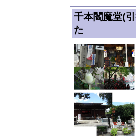
千本閻魔堂(
た