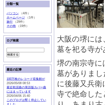
分類一覧
パソコン
（4件）
ホームページ
（1件）
旅行
（29件）
その他
（19件）
大阪の堺には
ログ検索
墓を祀る寺が
堺の南宗寺に
最近の記事
墓がありまし
100万枚のレコード収集館が
に後藤又兵衛
2026/05/08 08:53
最近歌謡曲の英語版カバー曲
にはまっています
寺で絶命した
2026/04/06 15:40
このブログは暫く停止してい
り、あまり古
ました