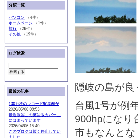
分類一覧
パソコン
（4件）
ホームページ
（1件）
旅行
（29件）
その他
（19件）
ログ検索
隠岐の島が良
最近の記事
台風1号が例
100万枚のレコード収集館が
2026/05/08 08:53
最近歌謡曲の英語版カバー曲
900hpにな
にはまっています
2026/04/06 15:40
市もなんとな
このブログは暫く停止してい
ました