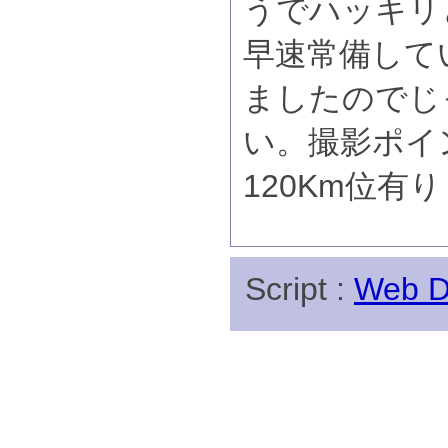
うでハッキリ
早速常備して
ましたのでじ
い。撮影ポイ
120Km位有
Script :
Web Di