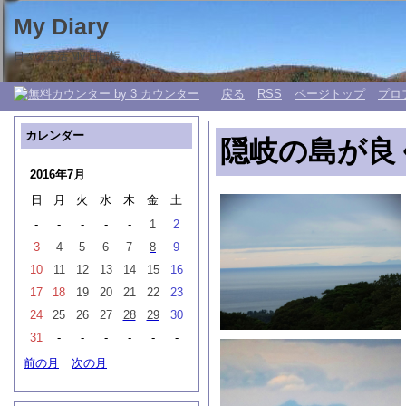
My Diary
日々の生活 My 日記帳。
戻る
RSS
ページトップ
プロ
カレンダー
隠岐の島が良
2016年7月
日
月
火
水
木
金
土
-
-
-
-
-
1
2
3
4
5
6
7
8
9
10
11
12
13
14
15
16
17
18
19
20
21
22
23
24
25
26
27
28
29
30
31
-
-
-
-
-
-
前の月
次の月