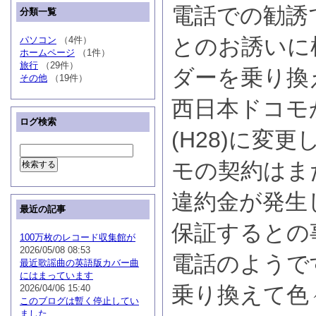
電話での勧誘
分類一覧
とのお誘いに
パソコン
（4件）
ホームページ
（1件）
旅行
（29件）
ダーを乗り換
その他
（19件）
西日本ドコモから
ログ検索
(H28)に変
モの契約はま
違約金が発生し
最近の記事
保証するとの
100万枚のレコード収集館が
2026/05/08 08:53
電話のようで
最近歌謡曲の英語版カバー曲
にはまっています
乗り換えて色
2026/04/06 15:40
このブログは暫く停止してい
ました