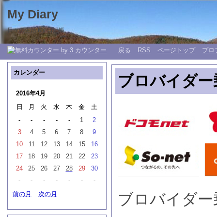
My Diary
日々の生活 My 日記帳。
戻る
RSS
ページトップ
プロ
カレンダー
ブロバイダー
2016年4月
日
月
火
水
木
金
土
-
-
-
-
-
1
2
3
4
5
6
7
8
9
10
11
12
13
14
15
16
17
18
19
20
21
22
23
24
25
26
27
28
29
30
-
-
-
-
-
-
-
前の月
次の月
ブロバイダー