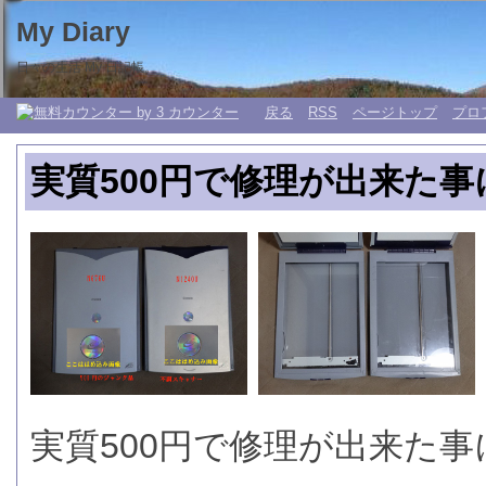
My Diary
日々の生活 My 日記帳。
戻る
RSS
ページトップ
プロ
実質500円で修理が出来た
実質500円で修理が出来た