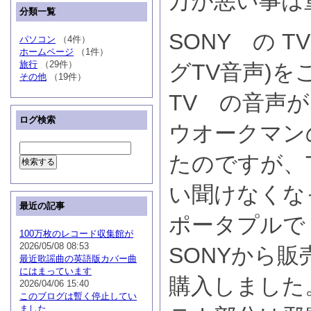
万が悪い事は
分類一覧
SONY の T
パソコン
（4件）
ホームページ
（1件）
旅行
（29件）
グTV音声)
その他
（19件）
TV の音声
ログ検索
ウオークマン
たのですが、
い聞けなくな
最近の記事
ポータプルで
100万枚のレコード収集館が
2026/05/08 08:53
SONYから
最近歌謡曲の英語版カバー曲
にはまっています
購入しました
2026/04/06 15:40
このブログは暫く停止してい
ました