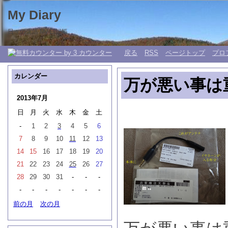
My Diary
日々の生活 My 日記帳。
戻る
RSS
ページトップ
プロ
カレンダー
万が悪い事は
2013年7月
日
月
火
水
木
金
土
-
1
2
3
4
5
6
7
8
9
10
11
12
13
14
15
16
17
18
19
20
21
22
23
24
25
26
27
28
29
30
31
-
-
-
-
-
-
-
-
-
-
前の月
次の月