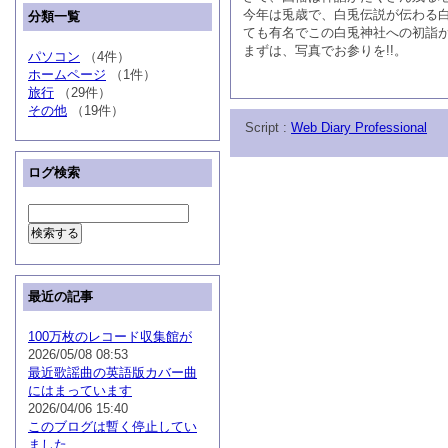
今年は兎歳で、白兎伝説が伝わる
分類一覧
ても有名でこの白兎神社への初詣
まずは、写真でお参りを!!。
パソコン
（4件）
ホームページ
（1件）
旅行
（29件）
その他
（19件）
Script :
Web Diary Professional
ログ検索
最近の記事
100万枚のレコード収集館が
2026/05/08 08:53
最近歌謡曲の英語版カバー曲
にはまっています
2026/04/06 15:40
このブログは暫く停止してい
ました