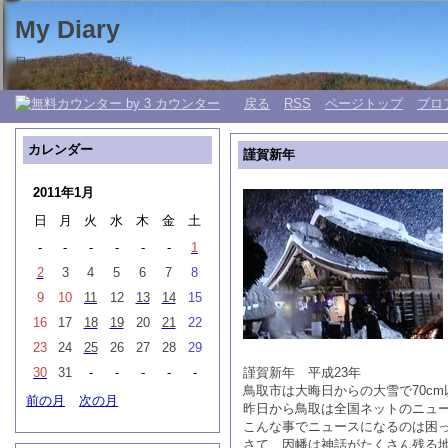
My Diary
日々の生活 My 日記帳。
戻る
RSS
ページトップ
プロ
カレンダー
謹賀新年
2011年1月
日
月
火
水
木
金
土
-
-
-
-
-
-
1
2
3
4
5
6
7
8
9
10
11
12
13
14
15
16
17
18
19
20
21
22
23
24
25
26
27
28
29
30
31
-
-
-
-
-
謹賀新年 平成23年
鳥取市は大晦日からの大雪で70c
前の月
次の月
昨日から鳥取は全国ネットのニュ
こんな事でニュースになるのは困
さて、因幡は神話がたくさん残る