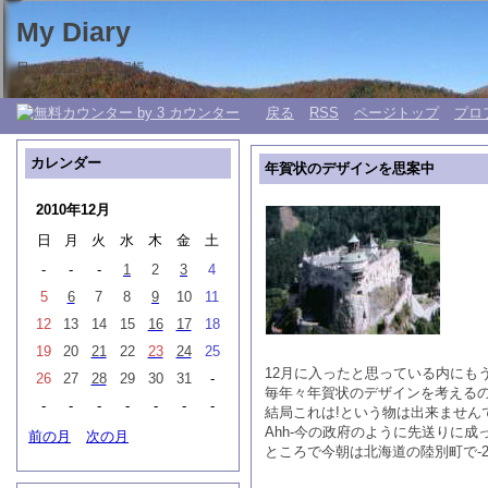
My Diary
日々の生活 My 日記帳。
戻る
RSS
ページトップ
プロ
カレンダー
年賀状のデザインを思案中
2010年12月
日
月
火
水
木
金
土
-
-
-
1
2
3
4
5
6
7
8
9
10
11
12
13
14
15
16
17
18
19
20
21
22
23
24
25
12月に入ったと思っている内にも
26
27
28
29
30
31
-
毎年々年賀状のデザインを考える
-
-
-
-
-
-
-
結局これは!という物は出来ません
Ahh-今の政府のように先送りに成
前の月
次の月
ところで今朝は北海道の陸別町で-2