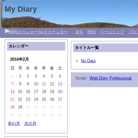
My Diary
日々の生活 My 日記帳。
戻る
RSS
ページトップ
プロ
カレンダー
タイトル一覧
2016年2月
No Data
日
月
火
水
木
金
土
-
1
2
3
4
5
6
Script :
Web Diary Professional
7
8
9
10
11
12
13
14
15
16
17
18
19
20
21
22
23
24
25
26
27
28
29
-
-
-
-
-
-
-
-
-
-
-
-
前の月
次の月