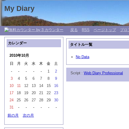
My Diary
日々の生活 My 日記帳。
戻る
RSS
ページトップ
プロ
カレンダー
タイトル一覧
2010年10月
No Data
日
月
火
水
木
金
土
-
-
-
-
-
1
2
Script :
Web Diary Professional
3
4
5
6
7
8
9
10
11
12
13
14
15
16
17
18
19
20
21
22
23
24
25
26
27
28
29
30
31
-
-
-
-
-
-
前の月
次の月