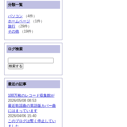
分類一覧
パソコン
（4件）
ホームページ
（1件）
旅行
（29件）
その他
（19件）
ログ検索
最近の記事
100万枚のレコード収集館が
2026/05/08 08:53
最近歌謡曲の英語版カバー曲
にはまっています
2026/04/06 15:40
このブログは暫く停止してい
ました