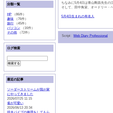
ちなみに5月4日は青山剛昌先生の
分類一覧
そして、田中角栄、オードリー・
HP
（86件）
5月4日生まれの有名人
趣味
（76件）
旅行
（45件）
パソコン
（16件）
その他
（72件）
Script :
Web Diary Professional
ログ検索
最近の記事
ソーダーストリームが我が家
にやってきました
2026/07/25 11:15
雀が可愛い
2026/06/13 20:34
排水パイプの修理をしてもら