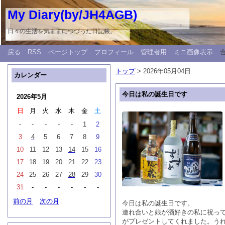
My Diary(by/JH4AGB)
日々の生活を気ままにつづった日記帳。
戻る
RSS
ページトップ
プロフィール
管理者用
ミニ画像表示
トップ
> 2026年05月04日
カレンダー
今日は私の誕生日です
2026年5月
日
月
火
水
木
金
土
-
-
-
-
-
1
2
3
4
5
6
7
8
9
10
11
12
13
14
15
16
17
18
19
20
21
22
23
24
25
26
27
28
29
30
31
-
-
-
-
-
-
前の月
次の月
今日は私の誕生日です。
連れ合いと娘が酒好きの私に祝っ
がプレゼントしてくれました。う