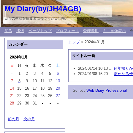
My Diary(by/JH4AGB)
日々の生活を気ままにつづった日記帳。
戻る
RSS
ページトップ
プロフィール
管理者用
ミニ画像表示
トップ
> 2024年01月
カレンダー
タイトル一覧
2024年1月
日
月
火
水
木
金
土
2024/01/14 10:13 ...
何年振りか
-
1
2
3
4
5
6
2024/01/08 15:20 ...
密かなる優雅
7
8
9
10
11
12
13
14
15
16
17
18
19
20
Script :
Web Diary Professional
21
22
23
24
25
26
27
28
29
30
31
-
-
-
-
-
-
-
-
-
-
前の月
次の月