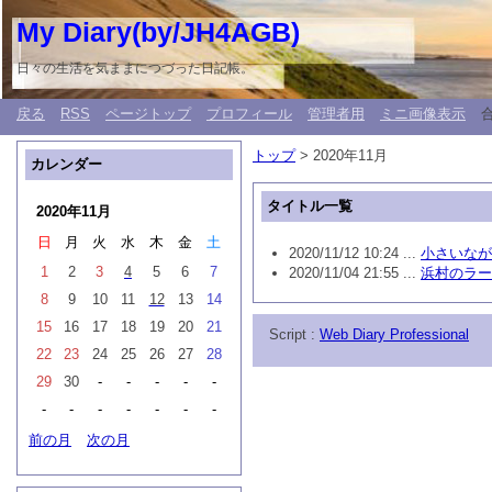
My Diary(by/JH4AGB)
日々の生活を気ままにつづった日記帳。
戻る
RSS
ページトップ
プロフィール
管理者用
ミニ画像表示
トップ
> 2020年11月
カレンダー
タイトル一覧
2020年11月
日
月
火
水
木
金
土
2020/11/12 10:24 ...
小さいなが
1
2
3
4
5
6
7
2020/11/04 21:55 ...
浜村のラー
8
9
10
11
12
13
14
15
16
17
18
19
20
21
Script :
Web Diary Professional
22
23
24
25
26
27
28
29
30
-
-
-
-
-
-
-
-
-
-
-
-
前の月
次の月