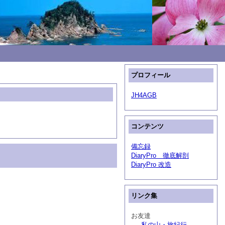
プロフィール
JH4AGB
コンテンツ
備忘録
DiaryPro 徹底解剖
DiaryPro 改造
リンク集
お友達
私の山・旅紀行