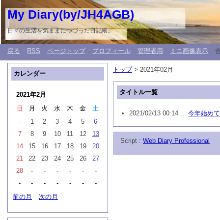
My Diary(by/JH4AGB)
日々の生活を気ままにつづった日記帳。
戻る
RSS
ページトップ
プロフィール
管理者用
ミニ画像表示
トップ
> 2021年02月
カレンダー
タイトル一覧
2021年2月
日
月
火
水
木
金
土
2021/02/13 00:14 ...
今年始めて
-
1
2
3
4
5
6
7
8
9
10
11
12
13
Script :
Web Diary Professional
14
15
16
17
18
19
20
21
22
23
24
25
26
27
28
-
-
-
-
-
-
-
-
-
-
-
-
-
前の月
次の月