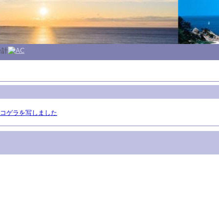
合計
コゲラを写しました