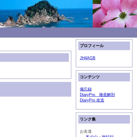
プロフィール
JH4AGB
コンテンツ
備忘録
DiaryPro 徹底解剖
DiaryPro 改造
リンク集
お友達
私の山・旅紀行