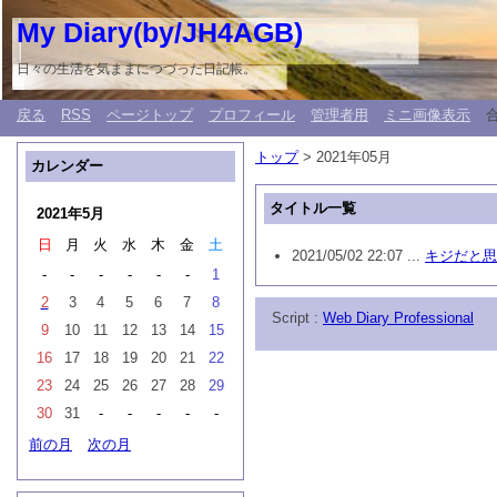
My Diary(by/JH4AGB)
日々の生活を気ままにつづった日記帳。
戻る
RSS
ページトップ
プロフィール
管理者用
ミニ画像表示
トップ
> 2021年05月
カレンダー
タイトル一覧
2021年5月
日
月
火
水
木
金
土
2021/05/02 22:07 ...
キジだと思
-
-
-
-
-
-
1
2
3
4
5
6
7
8
Script :
Web Diary Professional
9
10
11
12
13
14
15
16
17
18
19
20
21
22
23
24
25
26
27
28
29
30
31
-
-
-
-
-
前の月
次の月