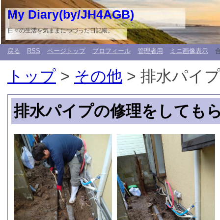
My Diary(by/JH4AGB)
日々の生活を気ままにつづった日記帳。
戻る
RSS
ページトップ
プロフィール
管理者用
ミニ画像表示
トップ
>
その他
> 排水パイ
排水パイプの修理をしても