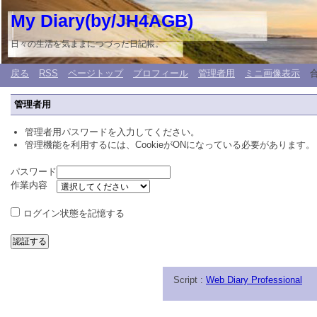
My Diary(by/JH4AGB)
日々の生活を気ままにつづった日記帳。
戻る
RSS
ページトップ
プロフィール
管理者用
ミニ画像表示
管理者用
管理者用パスワードを入力してください。
管理機能を利用するには、CookieがONになっている必要があります。
パスワード
作業内容
ログイン状態を記憶する
Script :
Web Diary Professional