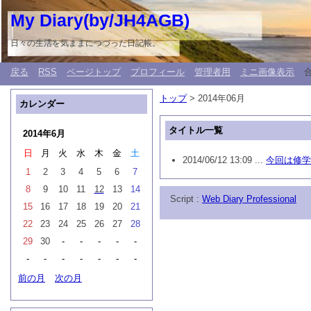
My Diary(by/JH4AGB)
日々の生活を気ままにつづった日記帳。
戻る
RSS
ページトップ
プロフィール
管理者用
ミニ画像表示
トップ
> 2014年06月
カレンダー
タイトル一覧
2014年6月
日
月
火
水
木
金
土
2014/06/12 13:09 ...
今回は修学
1
2
3
4
5
6
7
8
9
10
11
12
13
14
Script :
Web Diary Professional
15
16
17
18
19
20
21
22
23
24
25
26
27
28
29
30
-
-
-
-
-
-
-
-
-
-
-
-
前の月
次の月