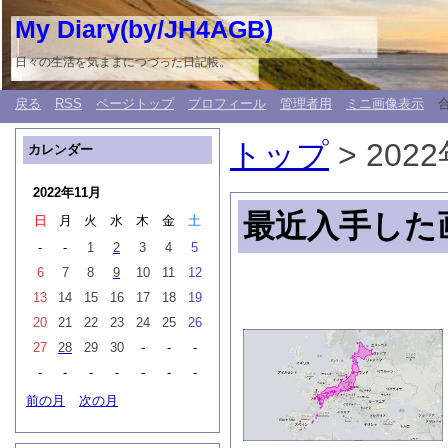
My Diary(by/JH4AGB)
日々の生活を気ままにつづった日記帳。
戻る
RSS
ページトップ
プロフィール
管理者用
ミニ画像表示
トップ
> 202
カレンダー
2022年11月
最近入手した
日
月
火
水
木
金
土
-
-
1
2
3
4
5
6
7
8
9
10
11
12
13
14
15
16
17
18
19
20
21
22
23
24
25
26
27
28
29
30
-
-
-
-
-
-
-
-
-
-
前の月
次の月