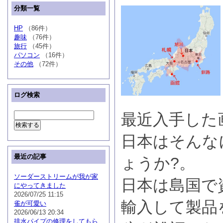
分類一覧
HP
（86件）
趣味
（76件）
旅行
（45件）
パソコン
（16件）
その他
（72件）
ログ検索
最近入手した
日本はそんな
最近の記事
ょうか?。
ソーダーストリームが我が家
日本は島国で
にやってきました
2026/07/25 11:15
輸入して製品
雀が可愛い
2026/06/13 20:34
排水パイプの修理をしてもら