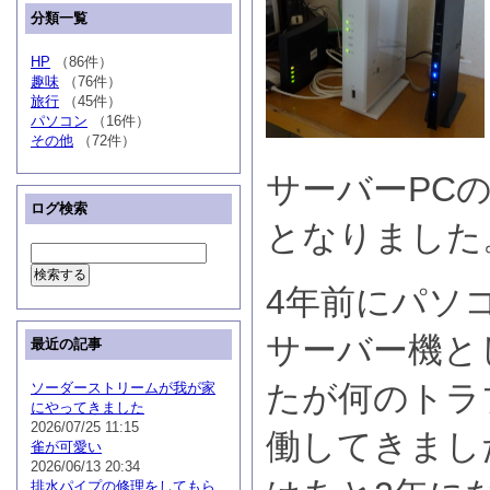
分類一覧
HP
（86件）
趣味
（76件）
旅行
（45件）
パソコン
（16件）
その他
（72件）
サーバーPC
ログ検索
となりました
4年前にパソ
サーバー機と
最近の記事
たが何のトラ
ソーダーストリームが我が家
にやってきました
2026/07/25 11:15
働してきまし
雀が可愛い
2026/06/13 20:34
排水パイプの修理をしてもら