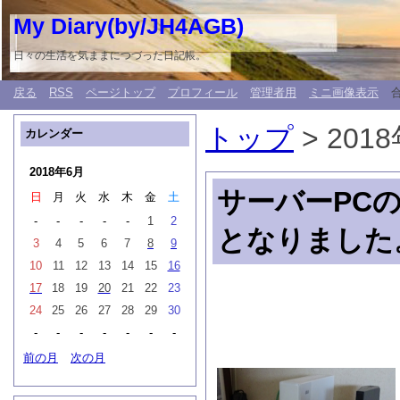
My Diary(by/JH4AGB)
日々の生活を気ままにつづった日記帳。
戻る
RSS
ページトップ
プロフィール
管理者用
ミニ画像表示
トップ
> 201
カレンダー
2018年6月
サーバーPC
日
月
火
水
木
金
土
-
-
-
-
-
1
2
となりました
3
4
5
6
7
8
9
10
11
12
13
14
15
16
17
18
19
20
21
22
23
24
25
26
27
28
29
30
-
-
-
-
-
-
-
前の月
次の月