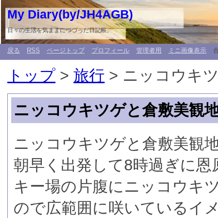
My Diary(by/JH4AGB)
日々の生活を気ままにつづった日記帳。
戻る
RSS
ページトップ
プロフィール
管理者用
ミニ画像表示
トップ
>
旅行
> ニッコウキ
ニッコウキツゲと倉敷美観
ニッコウキツゲと倉敷美観
朝早く出発して8時過ぎに恩原
キー場の片腹にニッコウキ
ので広範囲に咲いているイ