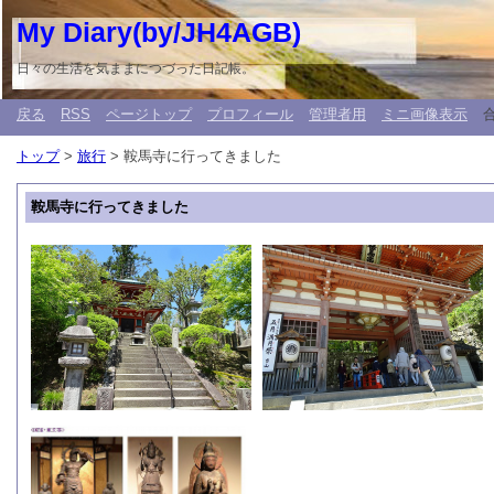
My Diary(by/JH4AGB)
日々の生活を気ままにつづった日記帳。
戻る
RSS
ページトップ
プロフィール
管理者用
ミニ画像表示
トップ
>
旅行
> 鞍馬寺に行ってきました
鞍馬寺に行ってきました