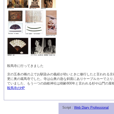
鞍馬寺に行ってきました
京の五条の橋の上でお馴染みの義経が幼いときに修行したと言われる京
更に奥の蔵馬寺でした。寺は山奥の急な斜面にありケーブルカーで上り
ていました、もう一つの由岐神社は樹齢800年と言われる杉や山門の
鞍馬寺のHP
Script :
Web Diary Professional