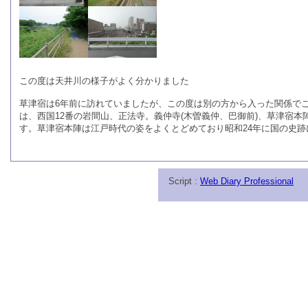
この度は天井川の様子がよく分かりました
草津宿は6年前に訪れていましたが、この度は別の方から入った関係で
は、西国12番の岩間山、正法寺。義仲寺(木曽義仲、巴御前)、草津宿
す。草津宿本陣は江戸時代の姿をよくとどめており昭和24年に国の史
Script :
Web Diary Professional