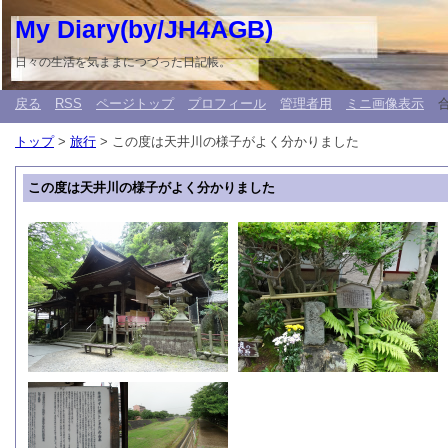
My Diary(by/JH4AGB)
日々の生活を気ままにつづった日記帳。
戻る
RSS
ページトップ
プロフィール
管理者用
ミニ画像表示
トップ
>
旅行
> この度は天井川の様子がよく分かりました
この度は天井川の様子がよく分かりました