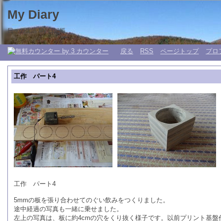
My Diary
日々の生活 My 日記帳。
戻る
RSS
ページトップ
プロ
工作 パート4
工作 パート4
5mmの板を張り合わせてのぐい飲みをつくりました。
途中経過の写真も一緒に乗せました。
左上の写真は、板に約4cmの穴をくり抜く様子です。以前プリント基