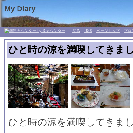
My Diary
日々の生活 My 日記帳。
戻る
RSS
ページトップ
プロ
ひと時の涼を満喫してきま
ひと時の涼を満喫してきま