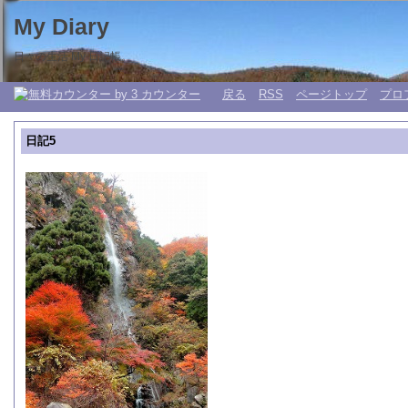
My Diary
日々の生活 My 日記帳。
戻る
RSS
ページトップ
プロ
日記5