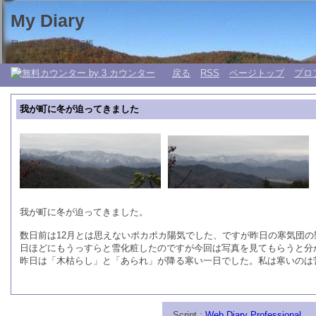
My Diary
日々の生活 My 日記帳。
戻る
RSS
ページトップ
プロ
我が町に冬が迫ってきました
我が町に冬が迫ってきました。
数日前は12月とは思えないポカポカ陽気でした、ですが昨日の寒気団の
日ほどにもうっすらと雪化粧したのですが今回は写真を見てもらうと分
昨日は「木枯らし」と「あられ」が降る寒い一日でした。私は寒いのは
Script :
Web Diary Professional