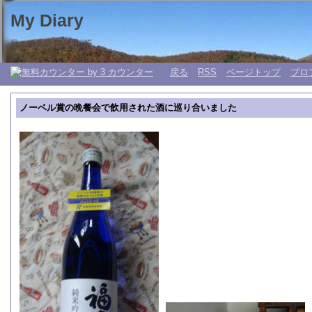
My Diary
日々の生活 My 日記帳。
戻る
RSS
ページトップ
プロ
ノーベル賞の晩餐会で飲用された酒に巡り合いました