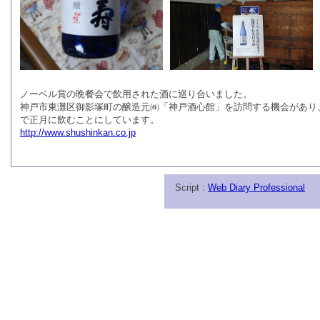
ノーベル賞の晩餐会で飲用された酒に巡り合いました。
神戸市東灘区御影塚町の醸造元㈱「神戸酒心館」を訪問する機会があり
で正月に飲むことにしています。
http://www.shushinkan.co.jp
Script :
Web Diary Professional