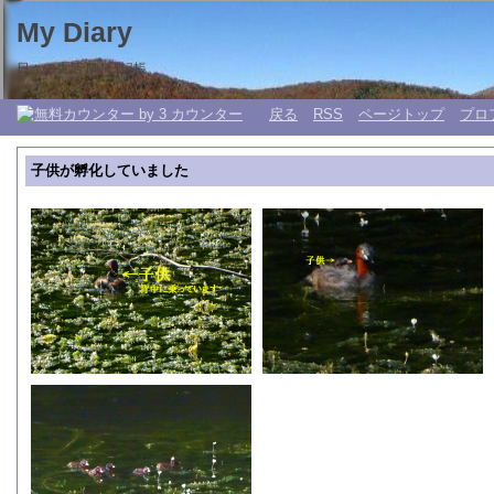
My Diary
日々の生活 My 日記帳。
戻る
RSS
ページトップ
プロ
子供が孵化していました